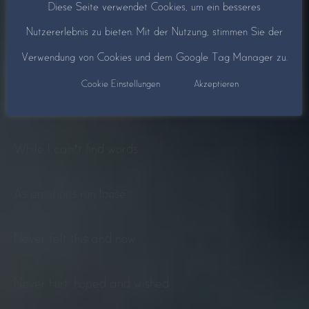
Diese Seite verwendet Cookies, um ein besseres
Ices longing with a tune
Nutzererlebnis zu bieten. Mit der Nutzung, stimmen Sie der
Verwendung von Cookies und dem Google Tag Manager zu.
Makes my world hold its breath
Cookie Einstellungen
Akzeptieren
For a second of truth
While I can’t find words
As emotions run loose
Never felt this and now
Never hurt, hoped and wished