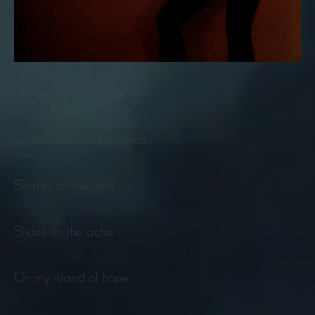
My shattered self
So unconscious for words
Skates on the thrill
Slides on the ache
On my island of hope