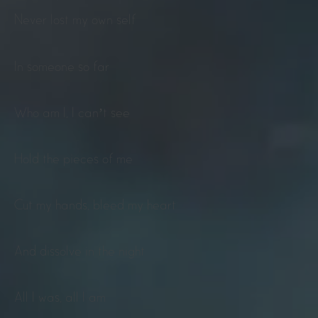
Never lost my own self
In someone so far
Who am I, I can’t see
Hold the pieces of me
Cut my hands, bleed my heart
And dissolve in the night
All I was, all I am