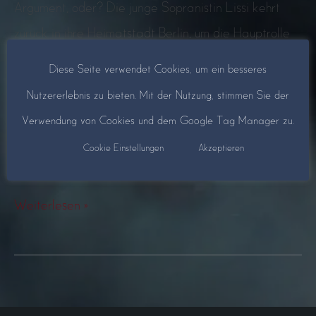
Argument, oder? Die junge Sopranistin Lissi kehrt
zurück in ihre Heimatstadt Berlin, um die Hauptrolle
in der Welturaufführung einer zeitgenössischen Oper
Diese Seite verwendet Cookies, um ein besseres
zu geben und wird mitten in ein Wespennest aus
Nutzererlebnis zu bieten. Mit der Nutzung, stimmen Sie der
Eitelkeiten, Machtkämpfen, Manipulation, Neid und
Verwendung von Cookies und dem Google Tag Manager zu.
Konkurrenzkampf geworfen. Was als großer
Cookie Einstellungen
Akzeptieren
Karriereschritt gedacht war, droht, zu ihrem […]
Bange
Weiterlesen »
machen
lassen
zählt
nicht